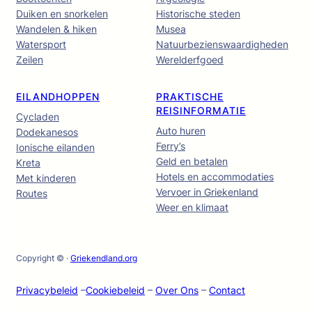
Duiken en snorkelen
Historische steden
Wandelen & hiken
Musea
Watersport
Natuurbezienswaardigheden
Zeilen
Werelderfgoed
EILANDHOPPEN
PRAKTISCHE
REISINFORMATIE
Cycladen
Auto huren
Dodekanesos
Ferry’s
Ionische eilanden
Geld en betalen
Kreta
Hotels en accommodaties
Met kinderen
Vervoer in Griekenland
Routes
Weer en klimaat
Copyright © ·
Griekendland.org
Privacybeleid
–
Cookiebeleid
–
Over Ons
–
Contact