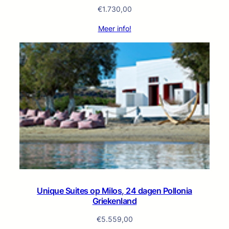
€
1.730,00
Meer info!
Unique Suites op Milos, 24 dagen Pollonia
Griekenland
€
5.559,00