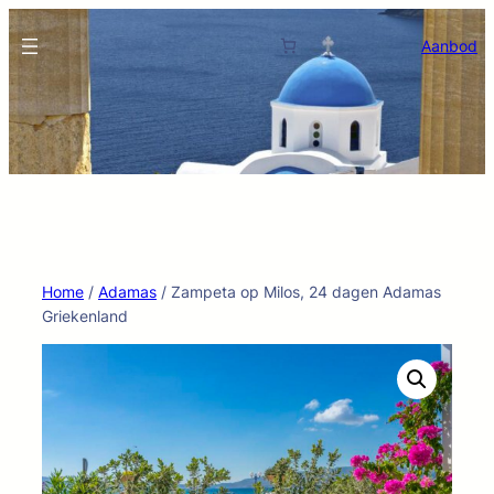
Ga
naar
Aanbod
de
inhoud
Home
/
Adamas
/ Zampeta op Milos, 24 dagen Adamas
Griekenland