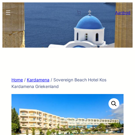
Ga
naar
Aanbod
de
inhoud
Home
/
Kardamena
/ Sovereign Beach Hotel Kos
Kardamena Griekenland