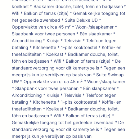
koelkast * Badkamer douche, toilet, föhn en badjassen *
Wifi * Balkon of terras (zitje) * Gemakkelijke toegang tot
het gedeelde zwembad * Suite Deluxe UD *
Oppervlakte van circa 45 m² * Woon-/slaapkamer *
Slaapbank voor twee personen * Eén slaapkamer *
Airconditioning * Kluisje * Televisie * Telefoon tegen
betaling * Kitchenette * 1-pits kooktoestel * Koffie- en
theefaciliteiten * Koelkast * Badkamer douche, toilet,
föhn en badjassen * Wifi * Balkon of terras (zitje) * De
standaardverzorging voor dit kamertype is * Tegen een
meerprijs kun je verblijven op basis van * Suite Swimup
UW * Oppervlakte van circa 45 m² * Woon-/slaapkamer
* Slaapbank voor twee personen * Eén slaapkamer *
Airconditioning * Kluisje * Televisie * Telefoon tegen
betaling * Kitchenette * 1-pits kooktoestel * Koffie- en
theefaciliteiten * Koelkast * Badkamer douche, toilet,
föhn en badjassen * Wifi * Balkon of terras (zitje) *
Gemakkelijke toegang tot het gedeelde zwembad * De
standaardverzorging voor dit kamertype is * Tegen een
meerprijs kun je verblijven op basis van