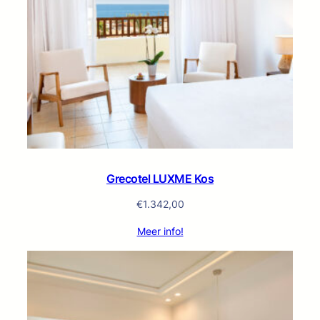
Grecotel LUXME Kos
€
1.342,00
Meer info!