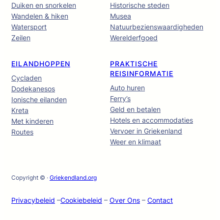
Duiken en snorkelen
Historische steden
Wandelen & hiken
Musea
Watersport
Natuurbezienswaardigheden
Zeilen
Werelderfgoed
EILANDHOPPEN
PRAKTISCHE
REISINFORMATIE
Cycladen
Auto huren
Dodekanesos
Ferry’s
Ionische eilanden
Geld en betalen
Kreta
Hotels en accommodaties
Met kinderen
Vervoer in Griekenland
Routes
Weer en klimaat
Copyright © ·
Griekendland.org
Privacybeleid
–
Cookiebeleid
–
Over Ons
–
Contact