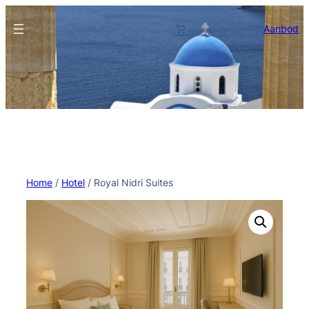
Ga
naar
Aanbod
de
inhoud
Home
/
Hotel
/ Royal Nidri Suites