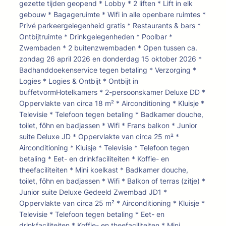
gezette tijden geopend * Lobby * 2 liften * Lift in elk
gebouw * Bagageruimte * Wifi in alle openbare ruimtes *
Privé parkeergelegenheid gratis * Restaurants & bars *
Ontbijtruimte * Drinkgelegenheden * Poolbar *
Zwembaden * 2 buitenzwembaden * Open tussen ca.
zondag 26 april 2026 en donderdag 15 oktober 2026 *
Badhanddoekenservice tegen betaling * Verzorging *
Logies * Logies & Ontbijt * Ontbijt in
buffetvormHotelkamers * 2-persoonskamer Deluxe DD *
Oppervlakte van circa 18 m² * Airconditioning * Kluisje *
Televisie * Telefoon tegen betaling * Badkamer douche,
toilet, föhn en badjassen * Wifi * Frans balkon * Junior
suite Deluxe JD * Oppervlakte van circa 25 m² *
Airconditioning * Kluisje * Televisie * Telefoon tegen
betaling * Eet- en drinkfaciliteiten * Koffie- en
theefaciliteiten * Mini koelkast * Badkamer douche,
toilet, föhn en badjassen * Wifi * Balkon of terras (zitje) *
Junior suite Deluxe Gedeeld Zwembad JD1 *
Oppervlakte van circa 25 m² * Airconditioning * Kluisje *
Televisie * Telefoon tegen betaling * Eet- en
drinkfaciliteiten * Koffie- en theefaciliteiten * Mini