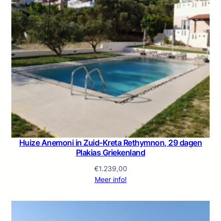
Huize Anemoni in Zuid-Kreta Rethymnon, 29 dagen
Plakias Griekenland
€
1.239,00
Meer info!