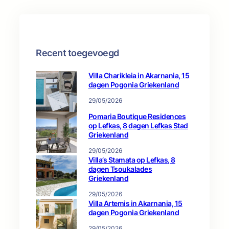
n
g
o
r
i
e
Recent toegevoegd
Villa Charikleia in Akarnania, 15
dagen Pogonia Griekenland
29/05/2026
Pomaria Boutique Residences
op Lefkas, 8 dagen Lefkas Stad
Griekenland
29/05/2026
Villa’s Stamata op Lefkas, 8
dagen Tsoukalades
Griekenland
29/05/2026
Villa Artemis in Akarnania, 15
dagen Pogonia Griekenland
29/05/2026