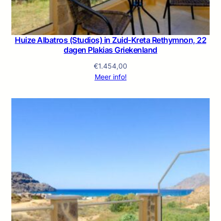
Huize Albatros (Studios) in Zuid-Kreta Rethymnon, 22
dagen Plakias Griekenland
€
1.454,00
Meer info!