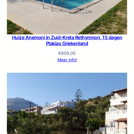
Huize Anemoni in Zuid-Kreta Rethymnon, 15 dagen
Plakias Griekenland
€
809,00
Meer info!