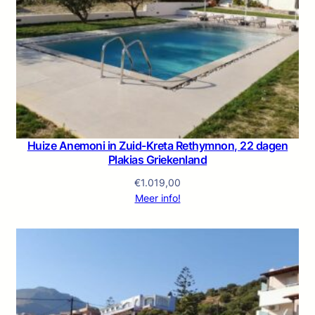
Huize Anemoni in Zuid-Kreta Rethymnon, 22 dagen
Plakias Griekenland
€
1.019,00
Meer info!