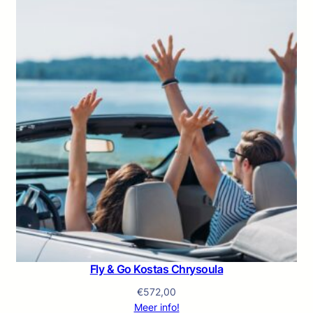
Fly & Go Kostas Chrysoula
€
572,00
Meer info!