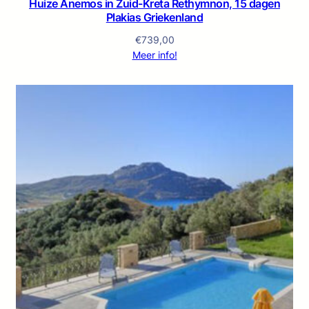
Huize Anemos in Zuid-Kreta Rethymnon, 15 dagen
Plakias Griekenland
€
739,00
Meer info!