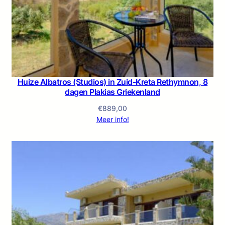
Huize Albatros (Studios) in Zuid-Kreta Rethymnon, 8
dagen Plakias Griekenland
€
889,00
Meer info!