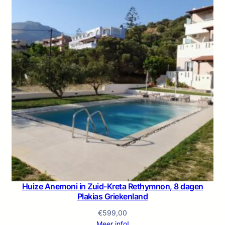
Huize Anemoni in Zuid-Kreta Rethymnon, 8 dagen
Plakias Griekenland
€
599,00
Meer info!