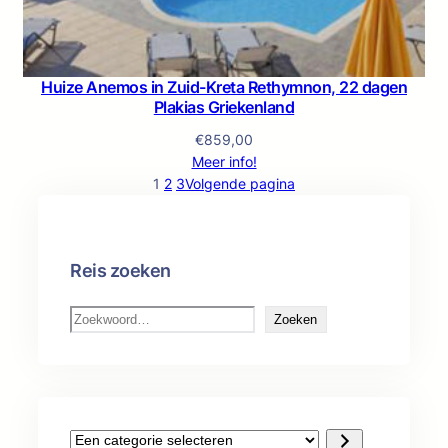
Huize Anemos in Zuid-Kreta Rethymnon, 22 dagen
Plakias Griekenland
€
859,00
Meer info!
1
2
3
Volgende pagina
Reis zoeken
Z
Zoeken
o
e
k
e
n
E