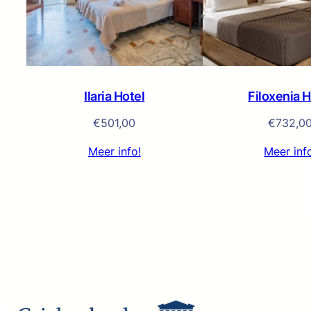
Ilaria Hotel
Filoxenia H
€
501,00
€
732,0
Meer info!
Meer inf