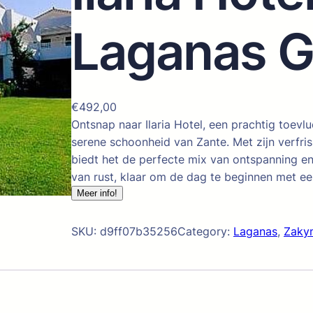
Laganas G
€
492,00
Ontsnap naar Ilaria Hotel, een prachtig toev
serene schoonheid van Zante. Met zijn verf
biedt het de perfecte mix van ontspanning e
van rust, klaar om de dag te beginnen met ee
Meer info!
SKU:
d9ff07b35256
Category:
Laganas
, 
Zaky