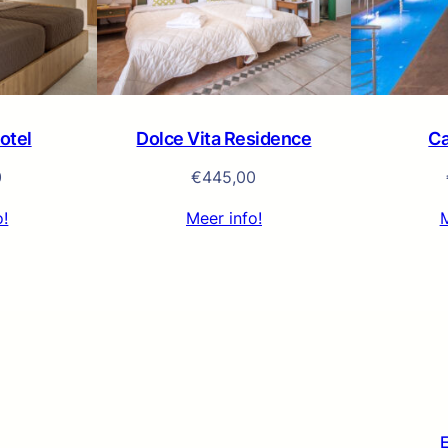
otel
Dolce Vita Residence
Ca
0
€
445,00
o!
Meer info!
M