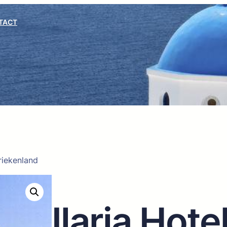
TACT
riekenland
Ilaria Hot