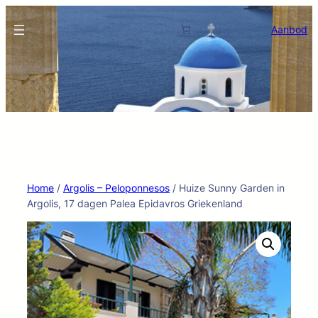
Ga
naar
Aanbod
de
inhoud
Home
/
Argolis – Peloponnesos
/ Huize Sunny Garden in
Argolis, 17 dagen Palea Epidavros Griekenland