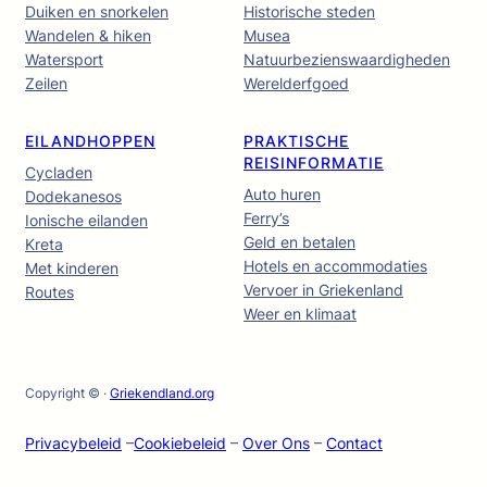
Duiken en snorkelen
Historische steden
Wandelen & hiken
Musea
Watersport
Natuurbezienswaardigheden
Zeilen
Werelderfgoed
EILANDHOPPEN
PRAKTISCHE
REISINFORMATIE
Cycladen
Auto huren
Dodekanesos
Ferry’s
Ionische eilanden
Geld en betalen
Kreta
Hotels en accommodaties
Met kinderen
Vervoer in Griekenland
Routes
Weer en klimaat
Copyright © ·
Griekendland.org
Privacybeleid
–
Cookiebeleid
–
Over Ons
–
Contact