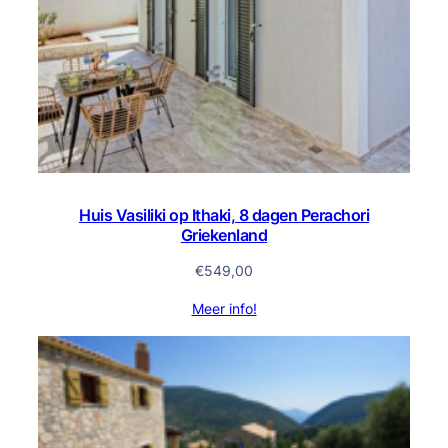
Huis Vasiliki op Ithaki, 8 dagen Perachori
Griekenland
€
549,00
Meer info!