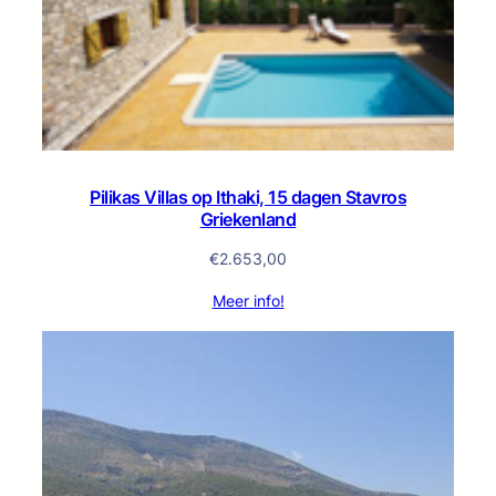
Pilikas Villas op Ithaki, 15 dagen Stavros
Griekenland
€
2.653,00
Meer info!