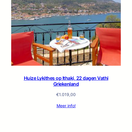
Huize Lykithes op Ithaki, 22 dagen Vathi
Griekenland
€
1.019,00
Meer info!