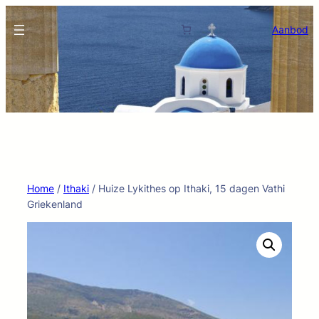
Ga
naar
Aanbod
de
inhoud
Home
/
Ithaki
/ Huize Lykithes op Ithaki, 15 dagen Vathi
Griekenland