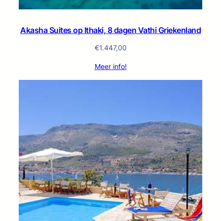
Akasha Suites op Ithaki, 8 dagen Vathi Griekenland
€
1.447,00
Meer info!