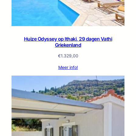
Huize Odyssey op Ithaki, 29 dagen Vathi
Griekenland
€
1.329,00
Meer info!