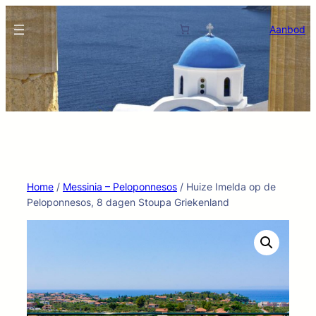
Ga
naar
Aanbod
de
inhoud
Home
/
Messinia – Peloponnesos
/ Huize Imelda op de
Peloponnesos, 8 dagen Stoupa Griekenland