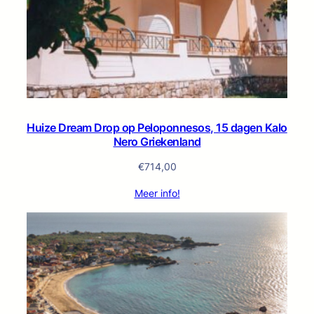
Huize Dream Drop op Peloponnesos, 15 dagen Kalo
Nero Griekenland
€
714,00
Meer info!