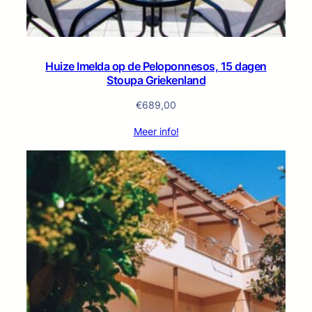
Huize Imelda op de Peloponnesos, 15 dagen
Stoupa Griekenland
€
689,00
Meer info!