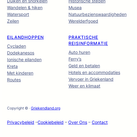
Duiken en snorkelen
Historische steden
Wandelen & hiken
Musea
Watersport
Natuurbezienswaardigheden
Zeilen
Werelderfgoed
EILANDHOPPEN
PRAKTISCHE
REISINFORMATIE
Cycladen
Auto huren
Dodekanesos
Ferry’s
Ionische eilanden
Geld en betalen
Kreta
Hotels en accommodaties
Met kinderen
Vervoer in Griekenland
Routes
Weer en klimaat
Copyright © ·
Griekendland.org
Privacybeleid
–
Cookiebeleid
–
Over Ons
–
Contact