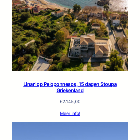
Linari op Peloponnesos, 15 dagen Stoupa
Griekenland
€
2.145,00
Meer info!