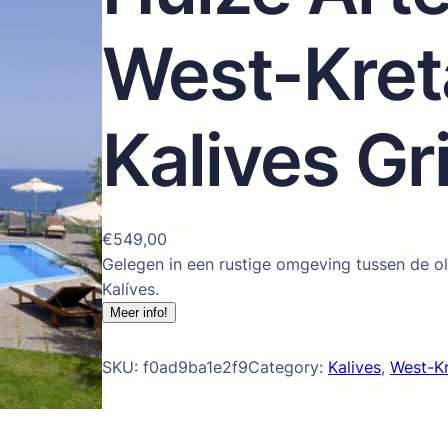
West-Kret
Kalives Gr
€
549,00
Gelegen in een rustige omgeving tussen de o
Kalíves.
Meer info!
SKU:
f0ad9ba1e2f9
Category:
Kalives
, 
West-K