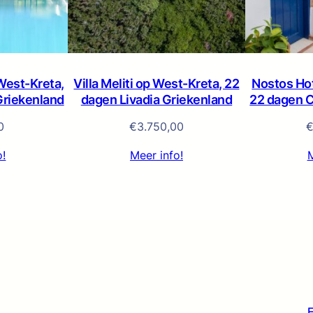
West-Kreta,
Villa Meliti op West-Kreta, 22
Nostos Hot
Griekenland
dagen Livadia Griekenland
22 dagen C
0
€
3.750,00
o!
Meer info!
M