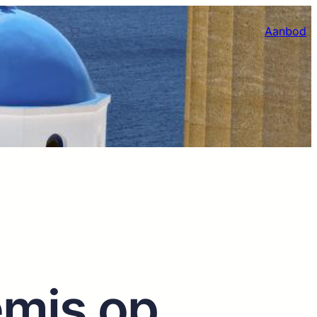
Aanbod
emis op