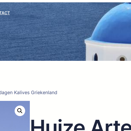
TACT
dagen Kalives Griekenland
Huize Art