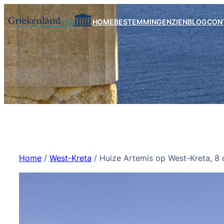
Ga
naar
HOME
BESTEMMINGEN
ZIEN
BLOG
CON
de
inhoud
Home
/
West-Kreta
/ Huize Artemis op West-Kreta, 8 