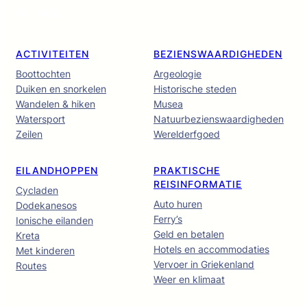
Facebook
X
YouTube
LinkedIn
ACTIVITEITEN
BEZIENSWAARDIGHEDEN
Boottochten
Argeologie
Duiken en snorkelen
Historische steden
Wandelen & hiken
Musea
Watersport
Natuurbezienswaardigheden
Zeilen
Werelderfgoed
EILANDHOPPEN
PRAKTISCHE
REISINFORMATIE
Cycladen
Auto huren
Dodekanesos
Ferry’s
Ionische eilanden
Geld en betalen
Kreta
Hotels en accommodaties
Met kinderen
Vervoer in Griekenland
Routes
Weer en klimaat