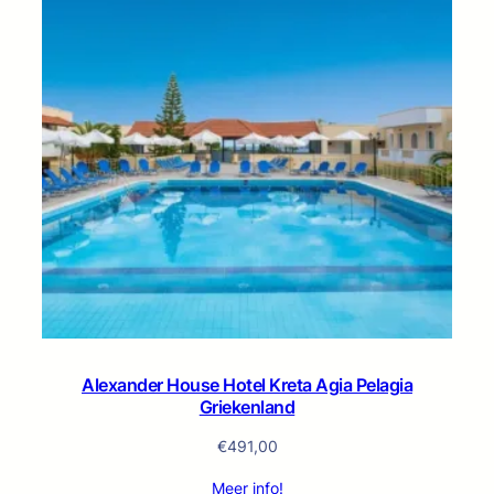
Alexander House Hotel Kreta Agia Pelagia
Griekenland
€
491,00
Meer info!