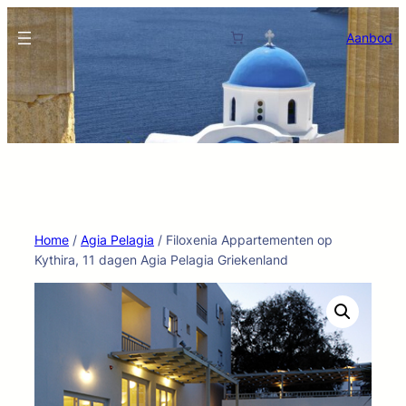
Ga
naar
Aanbod
de
inhoud
Home
/
Agia Pelagia
/ Filoxenia Appartementen op
Kythira, 11 dagen Agia Pelagia Griekenland