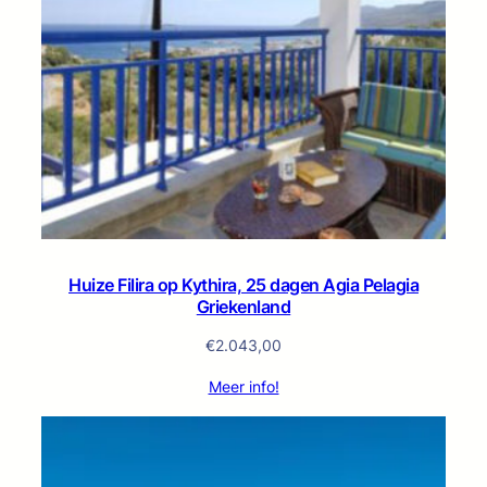
Huize Filira op Kythira, 25 dagen Agia Pelagia
Griekenland
€
2.043,00
Meer info!