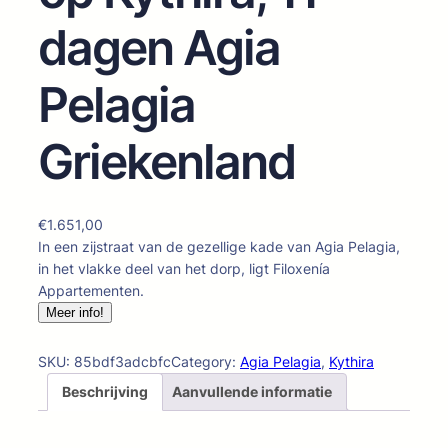
dagen Agia
Pelagia
Griekenland
€
1.651,00
In een zijstraat van de gezellige kade van Agia Pelagia,
in het vlakke deel van het dorp, ligt Filoxenía
Appartementen.
Meer info!
SKU:
85bdf3adcbfc
Category:
Agia Pelagia
, 
Kythira
Beschrijving
Aanvullende informatie