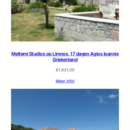
Meltemi Studios op Limnos, 17 dagen Agios Ioannis
Griekenland
€
1.831,00
Meer info!