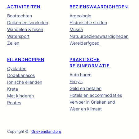
ACTIVITEITEN
BEZIENSWAARDIGHEDEN
Boottochten
Argeologie
Duiken en snorkelen
Historische steden
Wandelen & hiken
Musea
Watersport
Natuurbezienswaardigheden
Zeilen
Werelderfgoed
EILANDHOPPEN
PRAKTISCHE
REISINFORMATIE
Cycladen
Auto huren
Dodekanesos
Ferry’s
Ionische eilanden
Geld en betalen
Kreta
Hotels en accommodaties
Met kinderen
Vervoer in Griekenland
Routes
Weer en klimaat
Copyright © ·
Griekendland.org