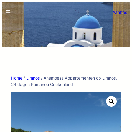
Ga
naar
Aanbod
de
inhoud
Home
/
Limnos
/ Anemoesa Appartementen op Limnos,
24 dagen Romanou Griekenland