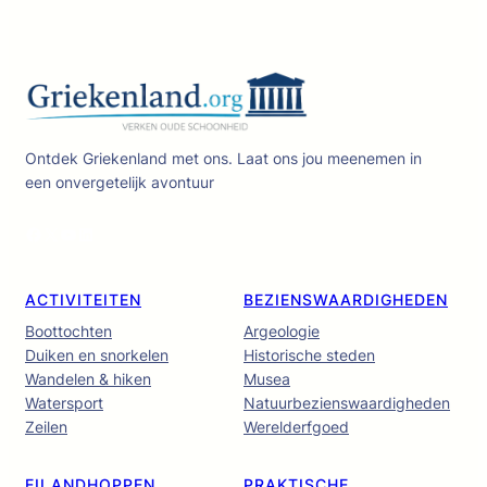
Ontdek Griekenland met ons. Laat ons jou meenemen in
een onvergetelijk avontuur
Facebook
X
YouTube
LinkedIn
ACTIVITEITEN
BEZIENSWAARDIGHEDEN
Boottochten
Argeologie
Duiken en snorkelen
Historische steden
Wandelen & hiken
Musea
Watersport
Natuurbezienswaardigheden
Zeilen
Werelderfgoed
EILANDHOPPEN
PRAKTISCHE